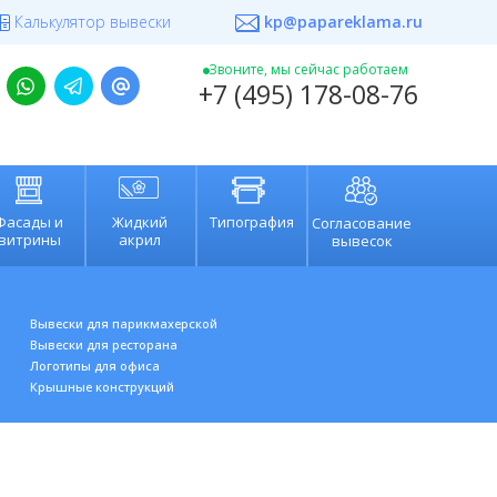
Калькулятор вывески
kp@papareklama.ru
+7 (495) 178-08-76
Звоните, мы сейчас работаем
+7 (495) 178-08-76
Фасады и
Жидкий
Типография
Согласование
витрины
акрил
вывесок
Вывески для парикмахерской
Вывески для ресторана
Л
оготипы для офис
а
К
рышные конструкций