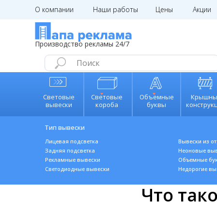
О компании
Наши работы
Цены
Акции
kp@papa
Производство рекламы 24/7
Световые
Световые
Объемные
Крышны
вывески
короба
буквы
конструк
Тип вывески
Лицевая подсветка
Вывески из о
Задняя подсветка
Неоновые вы
Рекламные вывески
Объемные бу
Светодиодные вывески
Н
едорогие вы
Что так