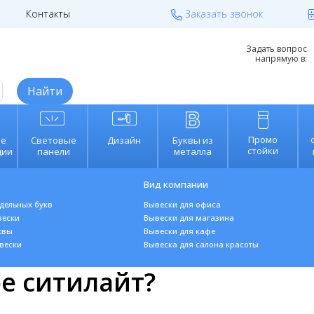
Контакты
Заказать звонок
reklama.ru
Калькулятор вывески
Задать вопрос
напрямую в:
Найти
Промо
е
Световые
Дизайн
Буквы из
стойки
ции
панели
металла
Вид компании
тдельных букв
Вывески для офиса
вески
В
ывески для магазина
квы
Вывески для кафе
веск
и
Вывеска для салона красоты
ое ситилайт?