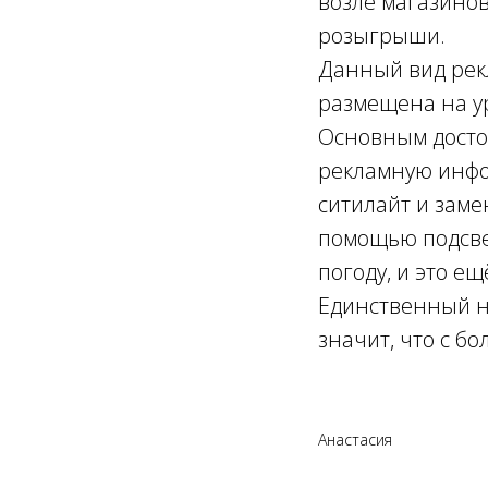
возле магазинов
розыгрыши.
Данный вид рек
размещена на ур
Основным достои
рекламную инфо
ситилайт и заме
помощью подсве
погоду, и это е
Единственный не
значит, что с б
Анастасия