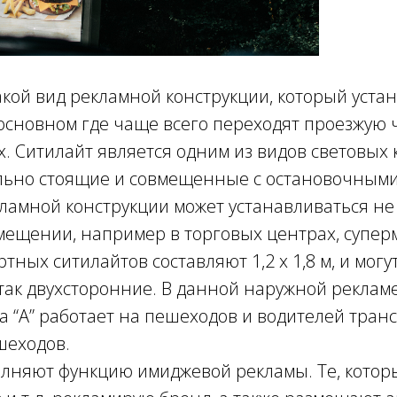
такой вид рекламной конструкции, который уста
 основном где чаще всего переходят проезжую
х. Ситилайт является одним из видов световых
ельно стоящие и совмещенные с остановочными
ламной конструкции может устанавливаться не 
омещении, например в торговых центрах, суперм
ных ситилайтов составляют 1,2 х 1,8 м, и могу
ак двухсторонние. В данной наружной рекламе
а “А” работает на пешеходов и водителей транс
ешеходов.
лняют функцию имиджевой рекламы. Те, кото