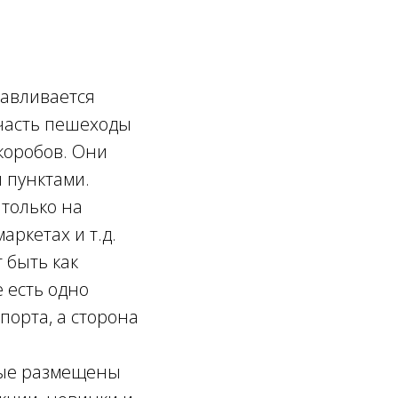
навливается
 часть пешеходы
 коробов. Они
 пунктами.
только на
аркетах и т.д.
т быть как
 есть одно
порта, а сторона
рые размещены