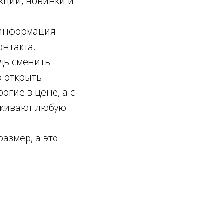
кции, новинки и
 информация
онтакта.
дь сменить
о открыть
огие в цене, а с
рживают любую
азмер, а это
.