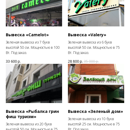
Вывеска «Camelot»
Вывеска «Valery»
Зеленая вывеска из 7 букв
Зеленая вывеска из 6 букв
высотой 50 см. Мощностью в 100
высотой 50 см. Мощностью в 75
Вт. Под заказ.
Вт. Под заказ.
33 600
р.
28 800
р.
35 000
р.
Вывеска «Рыбалка грин
Вывеска «Зеленый дом»
фиш туризм»
Зеленая вывеска из 10 букв
Зеленая вывеска из 20 букв
высотой 25 см. Мощностью в 75
высотой 50 см. Мощностью в 75
Вт. Под заказ.