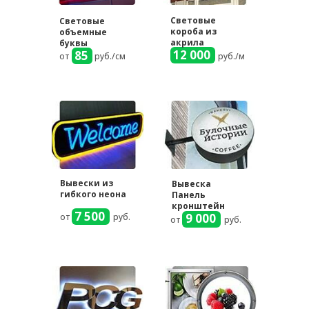
Световые
Световые
короба из
объемные
акрила
буквы
12 000
85
от
руб./см
руб./м
Вывески из
Вывеска
гибкого неона
Панель
кронштейн
7 500
9 000
от
руб.
от
руб.