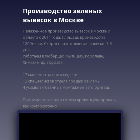
Производство зеленых
вывесок в Москве
Налаженное производство вывесок в Москве и
области с 2014 года. Площадь производства
1200+ кв.м. Скорость изготовления вывески: 1-3
дня.
Работаем в Люберцах, Мытищах, Королеве,
Химках и др. городах.
17 мастеров на производстве
12 специалистов отдела продаж рекламы
4 укомплектованные монтажные авто бригады
Принимаем заявки и готовы проконсультировать
вас круглосуточно