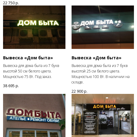
22 750
р.
Вывеска «Дом быта»
Вывеска «Дом быта»
Вывеска для дома быта из 7 букв
Вывеска для дома быта из 7 букв
высотой 50 см белого цвета.
высотой 25 см белого цвета.
Мощностью 75 Вт. Под заказ.
Мощностью 100 Вт. В наличии на
складе.
38 695
р.
22 900
р.