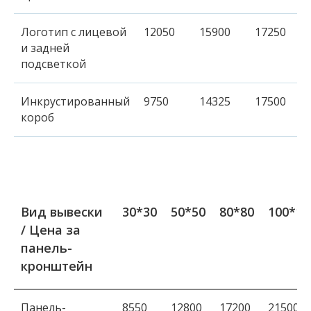
Логотип с лицевой
12050
15900
17250
и задней
подсветкой
Инкрустированный
9750
14325
17500
короб
Вид вывески
30*30
50*50
80*80
100*10
/ Цена за
панель-
кронштейн
Панель-
8550
12800
17200
21500