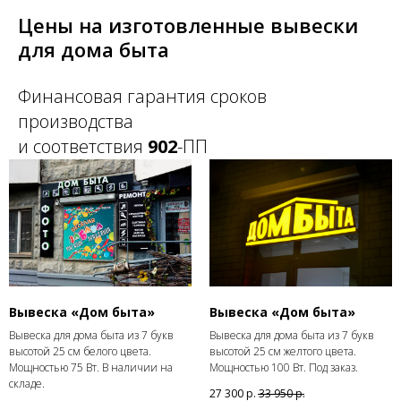
Цены на изготовленные вывески
для дома быта
Финансовая гарантия сроков
производства
и соответствия
902
-ПП
Вывеска «Дом быта»
Вывеска «Дом быта»
Вывеска для дома быта из 7 букв
Вывеска для дома быта из 7 букв
высотой 25 см белого цвета.
высотой 25 см желтого цвета.
Мощностью 75 Вт. В наличии на
Мощностью 100 Вт. Под заказ.
складе.
27 300
р.
33 950
р.