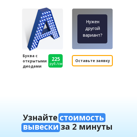
Нужен
другой
вариант?
Буква с
225
Оставьте заявку
открытыми
руб./см
диодами
Узнайте
стоимость
вывески
за 2 минуты