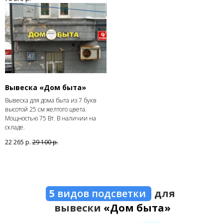
Вывеска «Дом быта»
Вывеска для дома быта из 7 букв
высотой 25 см желтого цвета.
Мощностью 75 Вт. В наличии на
складе.
22 265
р.
29 100
р.
5
видов подсветки
-
для
вывески
«Дом быта»