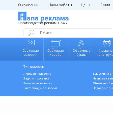
О компании
Наши работы
Цены
Акции
kp@papa
Производство рекламы 24/7
Световые
Световые
Объемные
Крышны
вывески
короба
буквы
конструк
Тип вывески
Лицевая подсветка
Вывески из о
Задняя подсветка
Неоновые вы
Рекламные вывески
Объемные бу
Светодиодные вывески
Н
едорогие вы