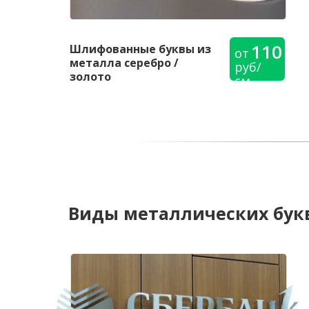
110
Шлифованные буквы из
от
металла серебро /
руб/
золото
см
Виды металлических бук