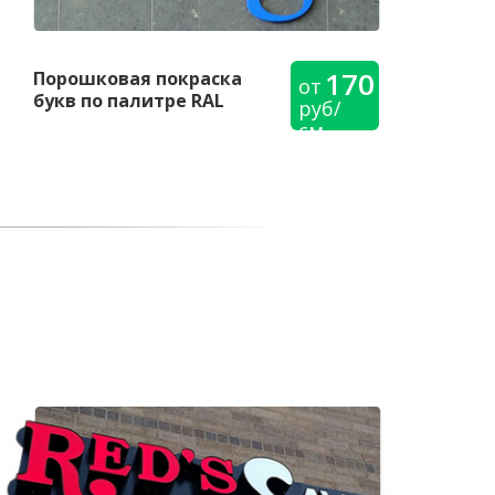
170
Порошковая покраска
от
букв по палитре RAL
руб/
см