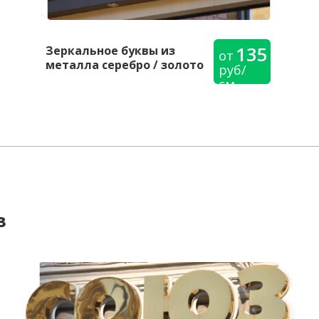
135
Зеркальное буквы из
от
металла серебро / золото
руб/
см
в