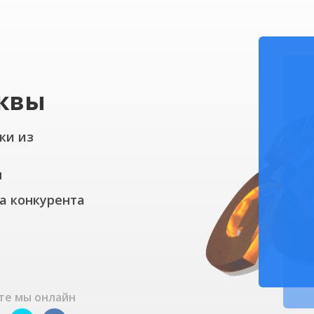
квы
Tilda
ки из
ы
Tilda
а конкурента
те мы онлайн