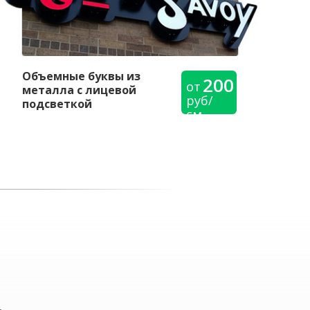
Объемные буквы из
200
от
металла с лицевой
руб/
подсветкой
см