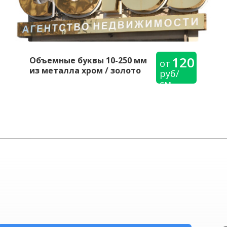
120
Объемные буквы 10-250 мм
от
из металла хром / золото
руб/
см