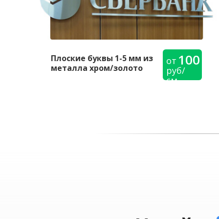
100
Плоские буквы 1-5 мм из
от
металла хром/золото
руб/
см