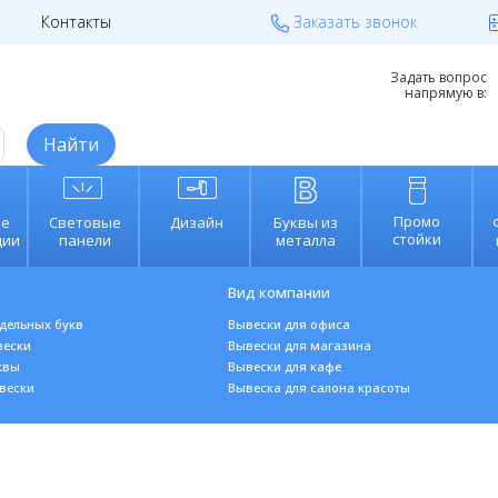
Контакты
Заказать звонок
reklama.ru
Калькулятор вывески
Задать вопрос
напрямую в:
Найти
Промо
е
Световые
Дизайн
Буквы из
стойки
ции
панели
металла
Вид компании
тдельных букв
Вывески для офиса
вески
В
ывески для магазина
квы
Вывески для кафе
веск
и
Вывеска для салона красоты