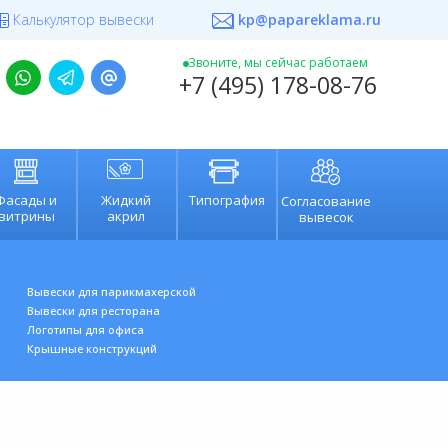
Калькулятор вывески
kp@papareklama.ru
+7 (495) 178-08-76
Звоните, мы сейчас работаем
+7 (495) 178-08-76
Фасады и
Жидкий
Типография
Согласование
витрины
акрил
вывесок
Вывески для парикмахерской
Вывески для ресторана
Л
оготипы для офис
а
К
рышные конструкций