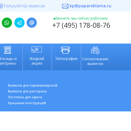
Калькулятор вывески
kp@papareklama.ru
+7 (495) 178-08-76
Звоните, мы сейчас работаем
+7 (495) 178-08-76
Фасады и
Жидкий
Типография
Согласование
витрины
акрил
вывесок
Вывески для парикмахерской
Вывески для ресторана
Л
оготипы для офис
а
К
рышные конструкций