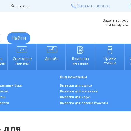
Контакты
Заказать звонок
reklama.ru
Калькулятор вывески
Задать вопрос
напрямую в:
Найти
Промо
е
Световые
Дизайн
Буквы из
стойки
ции
панели
металла
Вид компании
тдельных букв
Вывески для офиса
вески
В
ывески для магазина
квы
Вывески для кафе
веск
и
Вывеска для салона красоты
» для