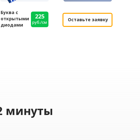
Буква с
225
открытыми
Оставьте заявку
руб./см
диодами
2 минуты