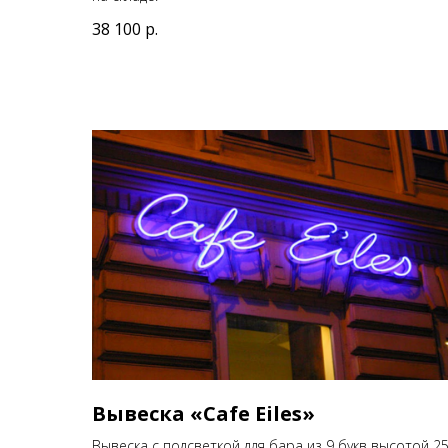
38 100
р.
Вывеска «Cafe Eiles»
Вывеска с подсветкой для бара из 9 букв высотой 2