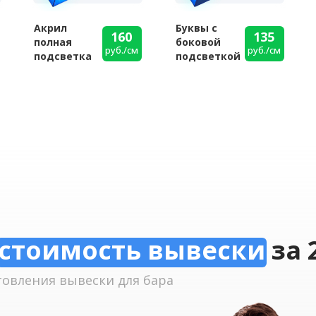
Акрил
Буквы с
160
135
полная
боковой
руб./см
руб./см
подсветка
подсветкой
стоимость вывески
за 
товления вывески для бара