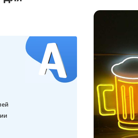
Tilda
Tilda
лей
чии