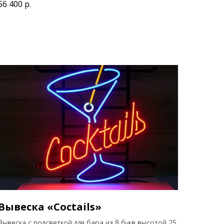
56 400
р.
Вывеска «Coctails»
Вывеска с подсветкой для бара из 8 букв высотой 25