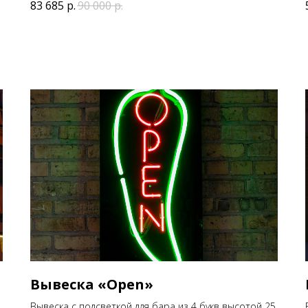
83 685
р.
90 000
р.
Вывеска «Open»
5
Вывеска с подсветкой для бара из 4 букв высотой 25