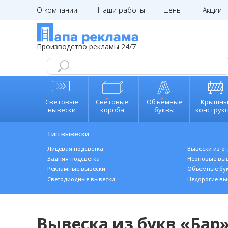
О компании
Наши работы
Цены
Акции
kp@papa
Производство рекламы 24/7
Световые
Световые
Объемные
Крышны
вывески
короба
буквы
конструк
Тип вывески
Лицевая подсветка
Вывески из о
Задняя подсветка
Неоновые вы
Рекламные вывески
Объемные бу
Светодиодные вывески
Н
едорогие вы
Вывеска из букв «Бар