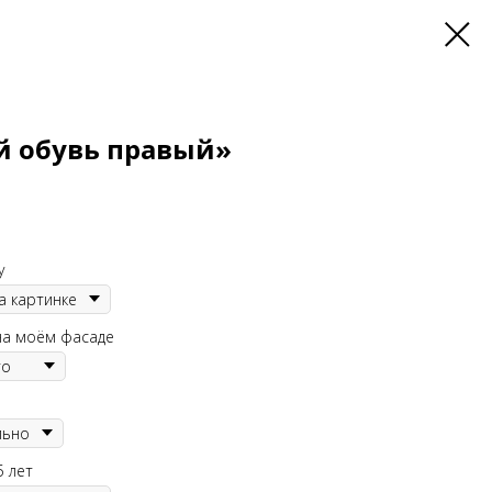
й обувь правый»
у
на моём фасаде
5 лет