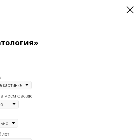
атология»
у
на моём фасаде
5 лет