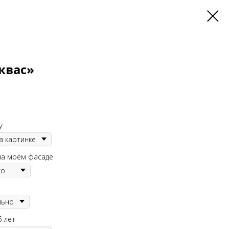
квас»
у
на моём фасаде
5 лет