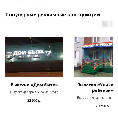
Популярные рекламные конструкции
Вывеска «Дом быта»
Вывеска «Уникал
ребенок»
Вывеска для дома быта из 7 букв
высотой 25 см белого цвета.
Вывеска для детского центр
22 900
р.
Мощностью 100 Вт. В наличии на
букв высотой 50 см белого ц
29 750
р.
складе.
заказ.