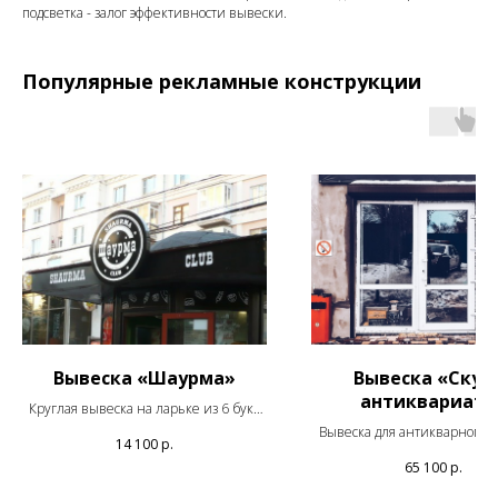
подсветка - залог эффективности вывески.
Популярные рекламные конструкции
Вывеска «Шаурма»
Вывеска «Скуп
антиквариата
Круглая вывеска на ларьке из 6 букв
высотой 50 см черного цвета.
Вывеска для антикварного 
14 100
р.
Мощностью 75 Вт. В наличии на
из 18 букв высотой 75 см 
65 100
р.
складе.
цвета. Мощностью 50 Вт. Под