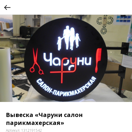
Вывеска «Чаруни салон
парикмахерская»
Артикул:
1312191542