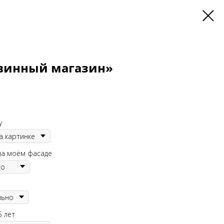
 винный магазин»
у
на моём фасаде
5 лет